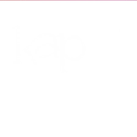
Contáctenos
Av. 100 8A–55 Oficina 317 Bogotá, Colombia
Teléfono: 601 390 9564
E-mail: info@kap-online.com