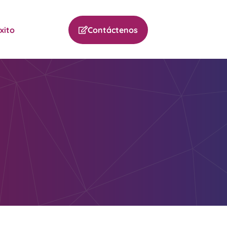
xito
Contáctenos