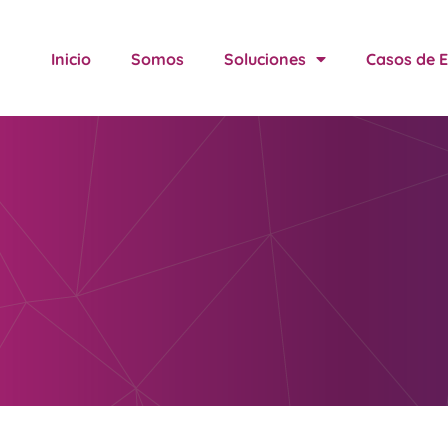
Inicio
Somos
Soluciones
Casos de E