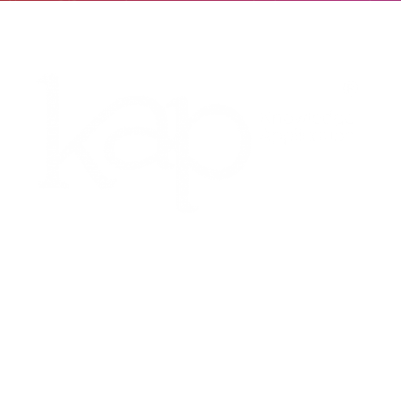
Contáctenos
Av. 100 8A–55 Oficina 317 Bogotá, Colombia
Teléfono: 601 390 9564
E-mail: info@kap-online.com