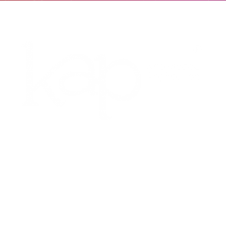
Contáctenos
Av. 100 8A–55 Oficina 317 Bogotá, Colombia
Teléfono: 601 390 9564
E-mail: info@kap-online.com