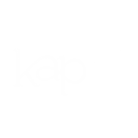
Contáctenos
Av. 100 8A–55 Oficina 317 Bogotá, Colombia
Teléfono: 601 390 9564