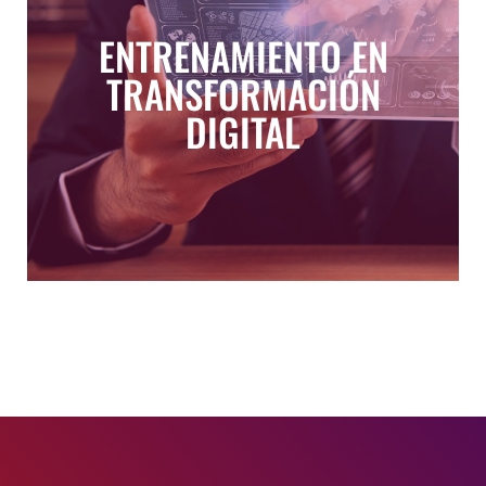
digital. Así mismo, se han vuelto reconocidos
ENTRENAMIENTO EN
términos como ‘big data’, ‘inteligencia de
negocios’, ‘inteligencia artificial’, ‘analítica’, entre
TRANSFORMACIÓN
otros, pero son pocos los que han descubierto
cómo utilizarlos para aportar mayor valor a sus
DIGITAL​
negocios.
VER MAS