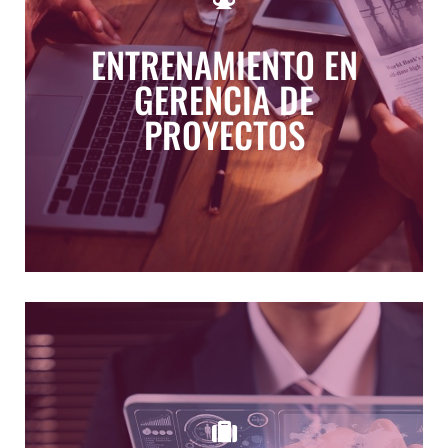
fortalecer el conocimiento y las competencias
necesarias para el óptimo desempeño de su
ENTRENAMIENTO EN
labor. Nos adaptamos a los horarios y contextos
de negocio de nuestros clientes, para ofrecer
GERENCIA DE
una propuesta totalmente personalizada,
enmarcada en las siguientes líneas temáticas:
PROYECTOS
VER MAS
Según Google Trends, en los últimos dos años
ha crecido exponencialmente el interés de
búsqueda sobre la transformación digital y
conceptos como digitalización y marketing